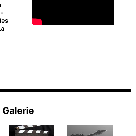
n
x-
des
La
Galerie